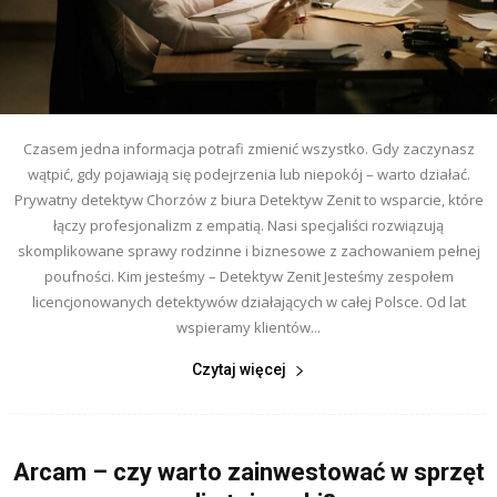
Czasem jedna informacja potrafi zmienić wszystko. Gdy zaczynasz
wątpić, gdy pojawiają się podejrzenia lub niepokój – warto działać.
Prywatny detektyw Chorzów z biura Detektyw Zenit to wsparcie, które
łączy profesjonalizm z empatią. Nasi specjaliści rozwiązują
skomplikowane sprawy rodzinne i biznesowe z zachowaniem pełnej
poufności. Kim jesteśmy – Detektyw Zenit Jesteśmy zespołem
licencjonowanych detektywów działających w całej Polsce. Od lat
wspieramy klientów...
Czytaj więcej
Arcam – czy warto zainwestować w sprzęt