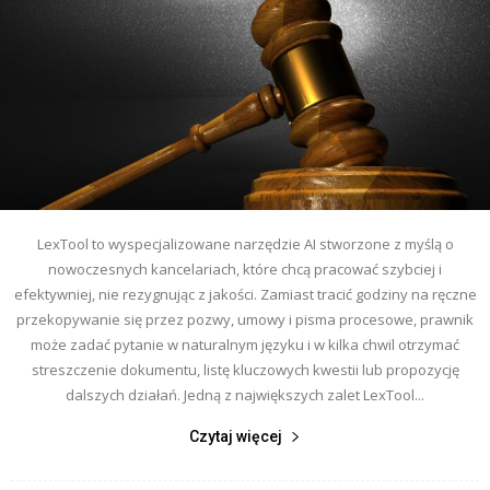
LexTool to wyspecjalizowane narzędzie AI stworzone z myślą o
nowoczesnych kancelariach, które chcą pracować szybciej i
efektywniej, nie rezygnując z jakości. Zamiast tracić godziny na ręczne
przekopywanie się przez pozwy, umowy i pisma procesowe, prawnik
może zadać pytanie w naturalnym języku i w kilka chwil otrzymać
streszczenie dokumentu, listę kluczowych kwestii lub propozycję
dalszych działań. Jedną z największych zalet LexTool...
Czytaj więcej