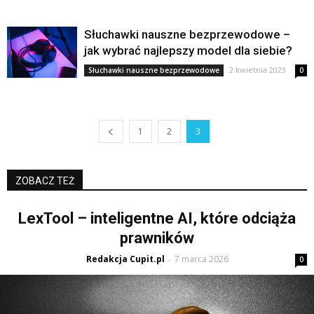
Słuchawki nauszne bezprzewodowe –
jak wybrać najlepszy model dla siebie?
2 kwietnia 2023
Słuchawki nauszne bezprzewodowe
0
1
2
3
ZOBACZ TEŻ
LexTool – inteligentne AI, które odciąża
prawników
Redakcja Cupit.pl
7 marca 2026
-
0