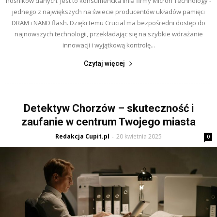
nośników danych. Jest to konsumencka linia firmy Micron Technology -
jednego z największych na świecie producentów układów pamięci
DRAM i NAND flash. Dzięki temu Crucial ma bezpośredni dostęp do
najnowszych technologii, przekładając się na szybkie wdrażanie
innowacji i wyjątkową kontrolę...
Czytaj więcej
Detektyw Chorzów – skuteczność i
zaufanie w centrum Twojego miasta
Redakcja Cupit.pl
20 kwietnia 2025
-
0