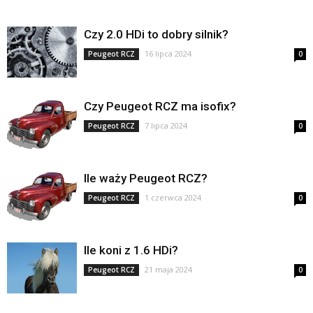
Czy 2.0 HDi to dobry silnik?
16 lipca 2024
Peugeot RCZ
0
Czy Peugeot RCZ ma isofix?
7 lipca 2024
Peugeot RCZ
0
Ile waży Peugeot RCZ?
1 czerwca 2024
Peugeot RCZ
0
Ile koni z 1.6 HDi?
21 maja 2024
Peugeot RCZ
0