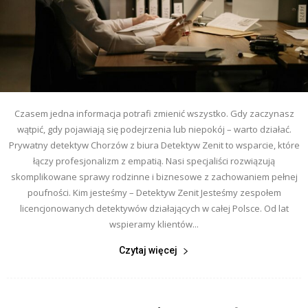
Czasem jedna informacja potrafi zmienić wszystko. Gdy zaczynasz
wątpić, gdy pojawiają się podejrzenia lub niepokój – warto działać.
Prywatny detektyw Chorzów z biura Detektyw Zenit to wsparcie, które
łączy profesjonalizm z empatią. Nasi specjaliści rozwiązują
skomplikowane sprawy rodzinne i biznesowe z zachowaniem pełnej
poufności. Kim jesteśmy – Detektyw Zenit Jesteśmy zespołem
licencjonowanych detektywów działających w całej Polsce. Od lat
wspieramy klientów...
Czytaj więcej