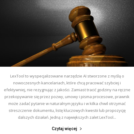
LexTool to wyspecjalizowane narzędzie AI stworzone z myślą o
nowoczesnych kancelariach, które chcą pracować szybciej i
efektywniej, nie rezygnując z jakości. Zamiast tracić godziny na ręczne
przekopywanie się przez pozwy, umowy i pisma procesowe, prawnik
może zadać pytanie w naturalnym języku i w kilka chwil otrzymać
streszczenie dokumentu, listę kluczowych kwestii lub propozycję
dalszych działań. Jedną z największych zalet LexTool...
Czytaj więcej