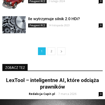
2 lutego 2024
Peugeot RCZ
0
Ile wytrzymuje silnik 2.0 HDi?
14 listopada 2023
Peugeot RCZ
0
1
2
ZOBACZ TEŻ
LexTool – inteligentne AI, które odciąża
prawników
Redakcja Cupit.pl
7 marca 2026
-
0