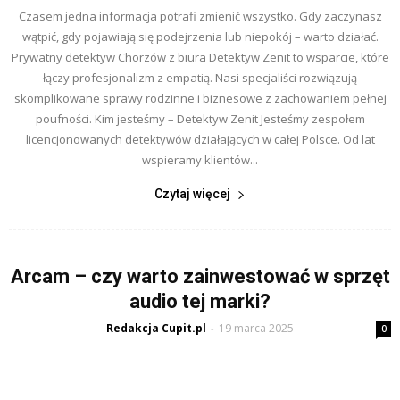
Czasem jedna informacja potrafi zmienić wszystko. Gdy zaczynasz
wątpić, gdy pojawiają się podejrzenia lub niepokój – warto działać.
Prywatny detektyw Chorzów z biura Detektyw Zenit to wsparcie, które
łączy profesjonalizm z empatią. Nasi specjaliści rozwiązują
skomplikowane sprawy rodzinne i biznesowe z zachowaniem pełnej
poufności. Kim jesteśmy – Detektyw Zenit Jesteśmy zespołem
licencjonowanych detektywów działających w całej Polsce. Od lat
wspieramy klientów...
Czytaj więcej
Arcam – czy warto zainwestować w sprzęt
audio tej marki?
Redakcja Cupit.pl
19 marca 2025
-
0