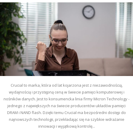
Crucial to marka, która od lat kojarzona jest z niezawodnością,
wydajnością i przystępną ceną w świecie pamięci komputerowej i
nośników danych. Jest to konsumencka linia firmy Micron Technology -
jednego z największych na świecie producentów układów pamięci
DRAM i NAND flash. Dzięki temu Crucial ma bezpośredni dostęp do
najnowszych technologii, przekładając się na szybkie wdrażanie
innowacji i wyjątkową kontrolę...