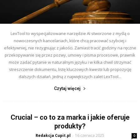
LexTool to wyspecjalizowane narzędzie AI stworzone z myślą o
nowoczesnych kancelariach, które chcą pracować szybciej i
efektywniej, nie rezygnując z jakości. Zamiast tracić godziny na ręczne
przekopywanie się przez pozwy, umowy i pisma procesowe, prawnik
może zadać pytanie w naturalnym języku i w kilka chwil otrzymać
streszczenie dokumentu, listę kluczowych kwestii lub propozycję
dalszych działań. Jedną z największych zalet LexTool...
Czytaj więcej
Crucial – co to za marka i jakie oferuje
produkty?
Redakcja Cupit.pl
16 czerwca 2025
-
0