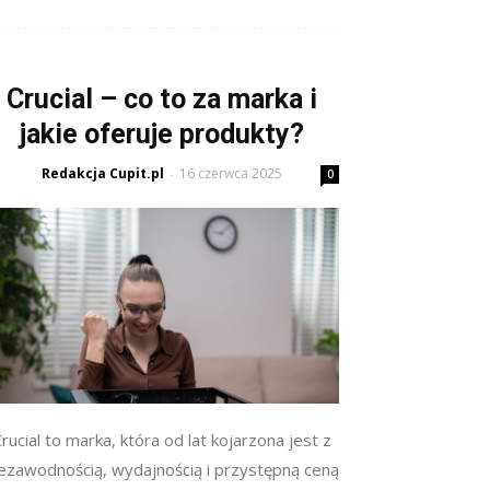
Crucial – co to za marka i
jakie oferuje produkty?
Redakcja Cupit.pl
16 czerwca 2025
-
0
rucial to marka, która od lat kojarzona jest z
iezawodnością, wydajnością i przystępną ceną