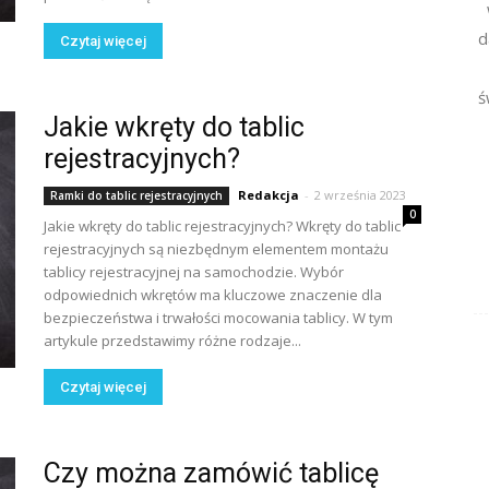
d
Czytaj więcej
ś
Jakie wkręty do tablic
rejestracyjnych?
Redakcja
-
2 września 2023
Ramki do tablic rejestracyjnych
0
Jakie wkręty do tablic rejestracyjnych? Wkręty do tablic
rejestracyjnych są niezbędnym elementem montażu
tablicy rejestracyjnej na samochodzie. Wybór
odpowiednich wkrętów ma kluczowe znaczenie dla
bezpieczeństwa i trwałości mocowania tablicy. W tym
artykule przedstawimy różne rodzaje...
Czytaj więcej
Czy można zamówić tablicę