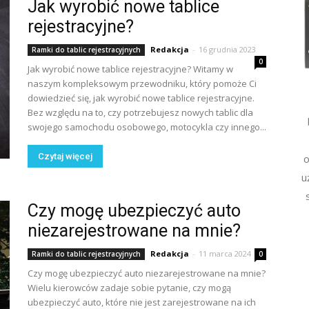
Jak wyrobić nowe tablice
rejestracyjne?
Redakcja
-
16 grudnia 2023
Ramki do tablic rejestracyjnych
0
Jak wyrobić nowe tablice rejestracyjne? Witamy w
naszym kompleksowym przewodniku, który pomoże Ci
dowiedzieć się, jak wyrobić nowe tablice rejestracyjne.
Bez względu na to, czy potrzebujesz nowych tablic dla
swojego samochodu osobowego, motocykla czy innego...
Czytaj więcej
o
u
Czy mogę ubezpieczyć auto
niezarejestrowane na mnie?
Redakcja
-
11 marca 2024
Ramki do tablic rejestracyjnych
0
Czy mogę ubezpieczyć auto niezarejestrowane na mnie?
Wielu kierowców zadaje sobie pytanie, czy mogą
ubezpieczyć auto, które nie jest zarejestrowane na ich