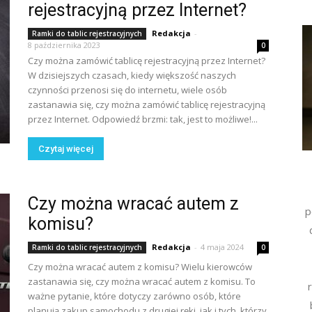
rejestracyjną przez Internet?
Redakcja
-
Ramki do tablic rejestracyjnych
8 października 2023
0
Czy można zamówić tablicę rejestracyjną przez Internet?
W dzisiejszych czasach, kiedy większość naszych
czynności przenosi się do internetu, wiele osób
zastanawia się, czy można zamówić tablicę rejestracyjną
przez Internet. Odpowiedź brzmi: tak, jest to możliwe!...
Czytaj więcej
Czy można wracać autem z
p
komisu?
Redakcja
-
4 maja 2024
Ramki do tablic rejestracyjnych
0
Czy można wracać autem z komisu? Wielu kierowców
zastanawia się, czy można wracać autem z komisu. To
ważne pytanie, które dotyczy zarówno osób, które
planują zakup samochodu z drugiej ręki, jak i tych, którzy