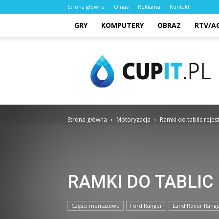
Strona główna
O nas
Reklama
Kontakt
GRY
KOMPUTERY
OBRAZ
RTV/A
cupit.pl
Strona główna
Motoryzacja
Ramki do tablic rejes
RAMKI DO TABLI
Części montażowe
Ford Ranger
Land Rover Rang