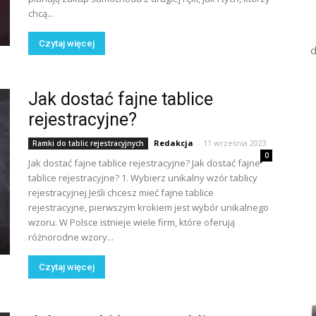
chcą...
Czytaj więcej
d
Jak dostać fajne tablice
rejestracyjne?
Redakcja
-
11 września 2023
Ramki do tablic rejestracyjnych
0
Jak dostać fajne tablice rejestracyjne? Jak dostać fajne
tablice rejestracyjne? 1. Wybierz unikalny wzór tablicy
rejestracyjnej Jeśli chcesz mieć fajne tablice
rejestracyjne, pierwszym krokiem jest wybór unikalnego
wzoru. W Polsce istnieje wiele firm, które oferują
różnorodne wzory...
Czytaj więcej