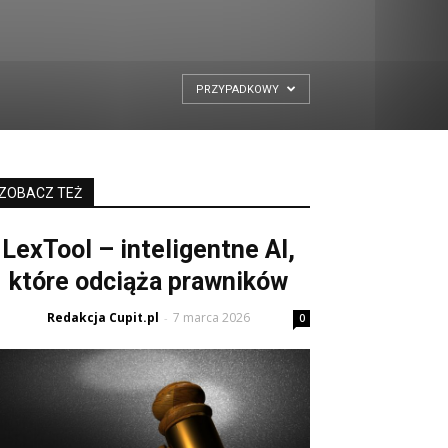
PRZYPADKOWY
ZOBACZ TEŻ
LexTool – inteligentne AI,
które odciąża prawników
Redakcja Cupit.pl
7 marca 2026
-
0