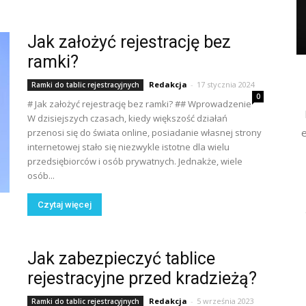
Jak założyć rejestrację bez
ramki?
Redakcja
-
17 stycznia 2024
Ramki do tablic rejestracyjnych
0
# Jak założyć rejestrację bez ramki? ## Wprowadzenie
W dzisiejszych czasach, kiedy większość działań
e
przenosi się do świata online, posiadanie własnej strony
internetowej stało się niezwykle istotne dla wielu
przedsiębiorców i osób prywatnych. Jednakże, wiele
osób...
Czytaj więcej
Jak zabezpieczyć tablice
rejestracyjne przed kradzieżą?
Redakcja
-
5 września 2023
Ramki do tablic rejestracyjnych