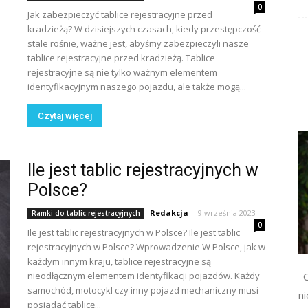
0
Jak zabezpieczyć tablice rejestracyjne przed
kradzieżą? W dzisiejszych czasach, kiedy przestępczość
stale rośnie, ważne jest, abyśmy zabezpieczyli nasze
tablice rejestracyjne przed kradzieżą. Tablice
rejestracyjne są nie tylko ważnym elementem
identyfikacyjnym naszego pojazdu, ale także mogą...
Czytaj więcej
Ile jest tablic rejestracyjnych w
Polsce?
Redakcja
-
9 września 2023
Ramki do tablic rejestracyjnych
0
Ile jest tablic rejestracyjnych w Polsce? Ile jest tablic
rejestracyjnych w Polsce? Wprowadzenie W Polsce, jak w
każdym innym kraju, tablice rejestracyjne są
nieodłącznym elementem identyfikacji pojazdów. Każdy
C
samochód, motocykl czy inny pojazd mechaniczny musi
n
posiadać tablicę...