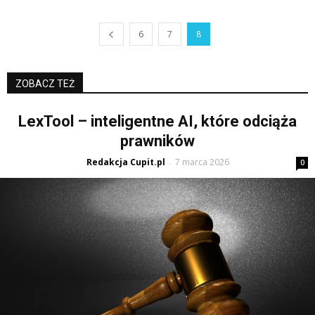
6
7
8
ZOBACZ TEŻ
LexTool – inteligentne AI, które odciąża
prawników
Redakcja Cupit.pl
7 marca 2026
-
0