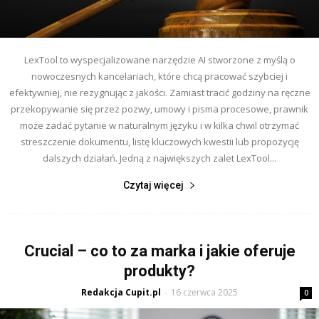
LexTool to wyspecjalizowane narzędzie AI stworzone z myślą o
nowoczesnych kancelariach, które chcą pracować szybciej i
efektywniej, nie rezygnując z jakości. Zamiast tracić godziny na ręczne
przekopywanie się przez pozwy, umowy i pisma procesowe, prawnik
może zadać pytanie w naturalnym języku i w kilka chwil otrzymać
streszczenie dokumentu, listę kluczowych kwestii lub propozycję
dalszych działań. Jedną z największych zalet LexTool...
Czytaj więcej
Crucial – co to za marka i jakie oferuje
produkty?
Redakcja Cupit.pl
16 czerwca 2025
-
0