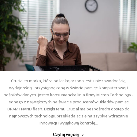
Crucial to marka, która od lat kojarzona jest z niezawodnością,
wydajnością i przystępną ceną w świecie pamięci komputerowej i
nośników danych. Jest to konsumencka linia firmy Micron Technology -
jednego z największych na świecie producentów układów pamięci
DRAM i NAND flash. Dzięki temu Crucial ma bezpośredni dostęp do
najnowszych technologii, przekładając się na szybkie wdrażanie
innowacji i wyjątkową kontrolę...
Czytaj więcej