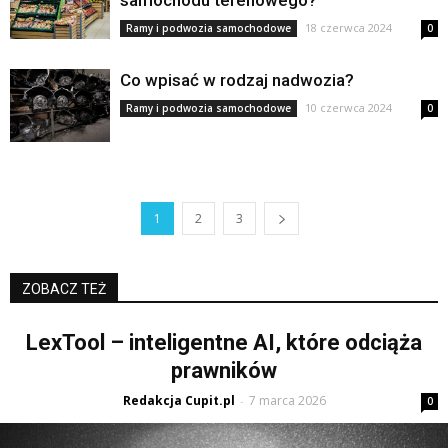
samochodu terenowego?
18 czerwca 2024
Ramy i podwozia samochodowe
0
Co wpisać w rodzaj nadwozia?
10 czerwca 2024
Ramy i podwozia samochodowe
0
1
2
3
ZOBACZ TEŻ
LexTool – inteligentne AI, które odciąża
prawników
Redakcja Cupit.pl
7 marca 2026
-
0