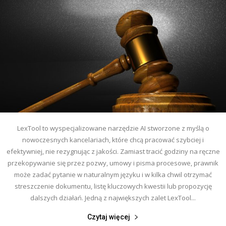
LexTool to wyspecjalizowane narzędzie AI stworzone z myślą o
nowoczesnych kancelariach, które chcą pracować szybciej i
efektywniej, nie rezygnując z jakości. Zamiast tracić godziny na ręczne
przekopywanie się przez pozwy, umowy i pisma procesowe, prawnik
może zadać pytanie w naturalnym języku i w kilka chwil otrzymać
streszczenie dokumentu, listę kluczowych kwestii lub propozycję
dalszych działań. Jedną z największych zalet LexTool...
Czytaj więcej