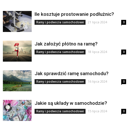
Ile kosztuje prostowanie podłużnic?
21 lipca 2024
Ramy i podwozia samochodowe
0
Jak założyć płótno na ramę?
18 lipca 2024
Ramy i podwozia samochodowe
0
Jak sprawdzić ramę samochodu?
16 lipca 2024
Ramy i podwozia samochodowe
0
Jakie są układy w samochodzie?
15 lipca 2024
Ramy i podwozia samochodowe
0