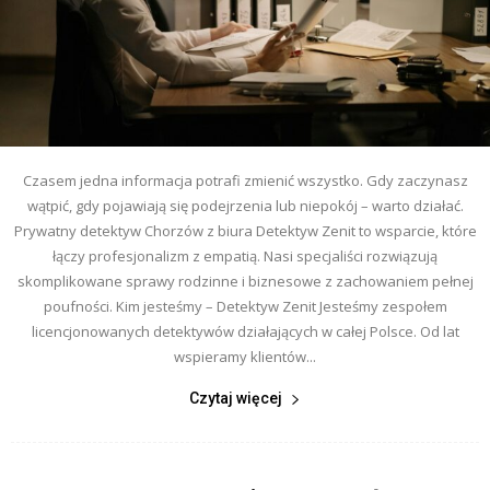
Czasem jedna informacja potrafi zmienić wszystko. Gdy zaczynasz
wątpić, gdy pojawiają się podejrzenia lub niepokój – warto działać.
Prywatny detektyw Chorzów z biura Detektyw Zenit to wsparcie, które
łączy profesjonalizm z empatią. Nasi specjaliści rozwiązują
skomplikowane sprawy rodzinne i biznesowe z zachowaniem pełnej
poufności. Kim jesteśmy – Detektyw Zenit Jesteśmy zespołem
licencjonowanych detektywów działających w całej Polsce. Od lat
wspieramy klientów...
Czytaj więcej