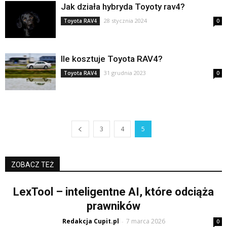
Jak działa hybryda Toyoty rav4?
28 stycznia 2024
Toyota RAV4
0
Ile kosztuje Toyota RAV4?
31 grudnia 2023
Toyota RAV4
0
3
4
5
ZOBACZ TEŻ
LexTool – inteligentne AI, które odciąża
prawników
Redakcja Cupit.pl
7 marca 2026
-
0