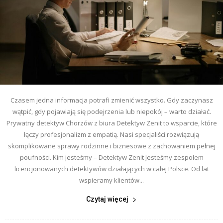
Czasem jedna informacja potrafi zmienić wszystko. Gdy zaczynasz
wątpić, gdy pojawiają się podejrzenia lub niepokój – warto działać.
Prywatny detektyw Chorzów z biura Detektyw Zenit to wsparcie, które
łączy profesjonalizm z empatią. Nasi specjaliści rozwiązują
skomplikowane sprawy rodzinne i biznesowe z zachowaniem pełnej
poufności. Kim jesteśmy – Detektyw Zenit Jesteśmy zespołem
licencjonowanych detektywów działających w całej Polsce. Od lat
wspieramy klientów...
Czytaj więcej