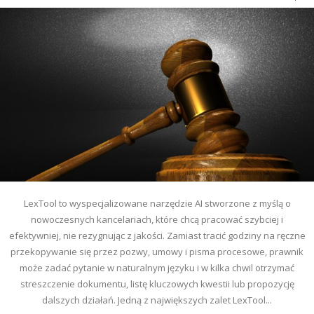
LexTool to wyspecjalizowane narzędzie AI stworzone z myślą o
nowoczesnych kancelariach, które chcą pracować szybciej i
efektywniej, nie rezygnując z jakości. Zamiast tracić godziny na ręczne
przekopywanie się przez pozwy, umowy i pisma procesowe, prawnik
może zadać pytanie w naturalnym języku i w kilka chwil otrzymać
streszczenie dokumentu, listę kluczowych kwestii lub propozycję
dalszych działań. Jedną z największych zalet LexTool...