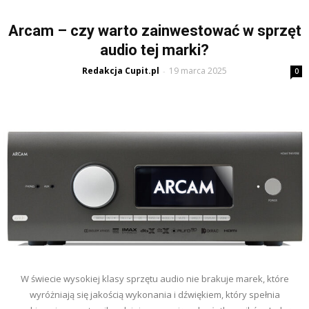
Arcam – czy warto zainwestować w sprzęt
audio tej marki?
Redakcja Cupit.pl
19 marca 2025
-
0
W świecie wysokiej klasy sprzętu audio nie brakuje marek, które
wyróżniają się jakością wykonania i dźwiękiem, który spełnia