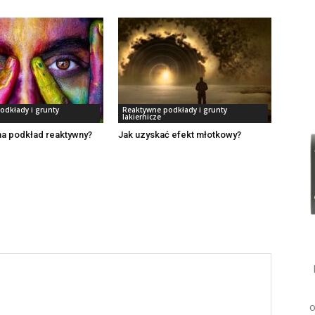
odkłady i grunty
Reaktywne podkłady i grunty
lakiernicze
na podkład reaktywny?
Jak uzyskać efekt młotkowy?
o