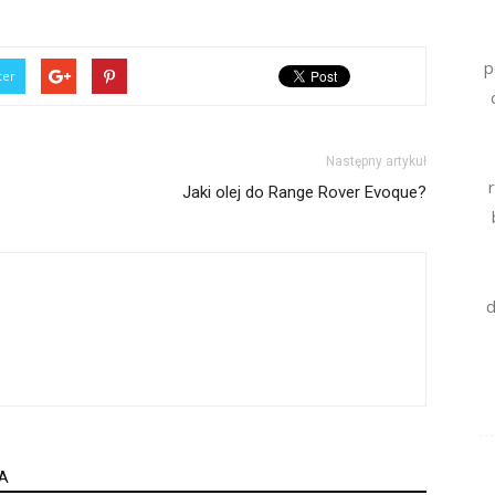
p
ter
Następny artykuł
Jaki olej do Range Rover Evoque?
d
A