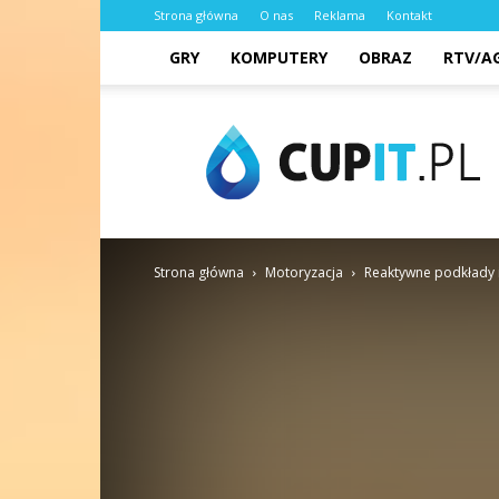
Strona główna
O nas
Reklama
Kontakt
GRY
KOMPUTERY
OBRAZ
RTV/A
cupit.pl
Strona główna
Motoryzacja
Reaktywne podkłady i