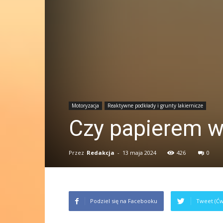
Motoryzacja
Reaktywne podkłady i grunty lakiernicze
Czy papierem 
Przez
Redakcja
-
13 maja 2024
426
0
Podziel się na Facebooku
Tweet (Ćw