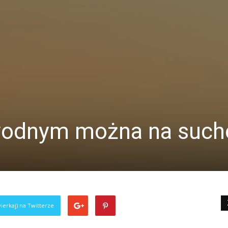
wodnym można na such
ierkaj) na Twitterze