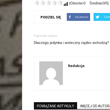
[Głosów:0 Średnia:0/5]
PODZIEL SIĘ
Facebook
Twit
Poprzedni artykuł
Dlaczego jedynka i wsteczny ciężko wchodzą?
Redakcja
POWIĄZANE ARTYKUŁY
WIĘCEJ OD AUTOR