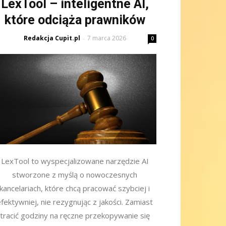
LexTool – inteligentne AI,
które odciąża prawników
Redakcja Cupit.pl
7 marca 2026
-
0
LexTool to wyspecjalizowane narzędzie AI
stworzone z myślą o nowoczesnych
kancelariach, które chcą pracować szybciej i
fektywniej, nie rezygnując z jakości. Zamiast
tracić godziny na ręczne przekopywanie się