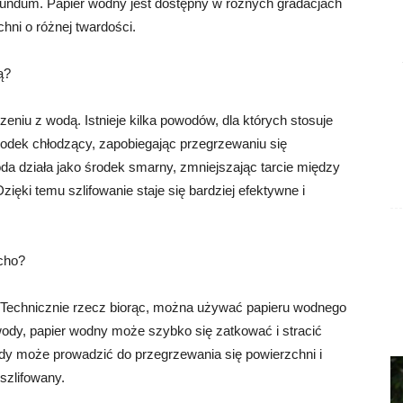
orundum. Papier wodny jest dostępny w różnych gradacjach
chni o różnej twardości.
ą?
eniu z wodą. Istnieje kilka powodów, dla których stosuje
środek chłodzący, zapobiegając przegrzewaniu się
oda działa jako środek smarny, zmniejszając tarcie między
ęki temu szlifowanie staje się bardziej efektywne i
cho?
. Technicznie rzecz biorąc, można używać papieru wodnego
 wody, papier wodny może szybko się zatkować i stracić
ody może prowadzić do przegrzewania się powierzchni i
 szlifowany.