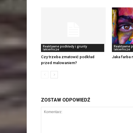
Reaktywne podkłady i grunty
Reaktywne p
lakiernicze
lakiernicze
Czy trzeba zmatowić podkład
Jaka farba 
przed malowaniem?
ZOSTAW ODPOWIEDŹ