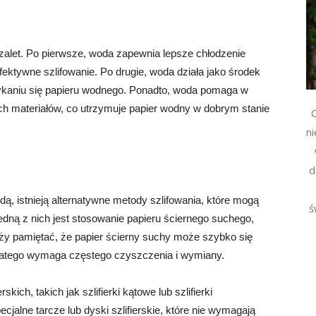
alet. Po pierwsze, woda zapewnia lepsze chłodzenie
fektywne szlifowanie. Po drugie, woda działa jako środek
atykaniu się papieru wodnego. Ponadto, woda pomaga w
ch materiałów, co utrzymuje papier wodny w dobrym stanie
C
n
d
ą, istnieją alternatywne metody szlifowania, które mogą
ś
edną z nich jest stosowanie papieru ściernego suchego,
ży pamiętać, że papier ścierny suchy może szybko się
, dlatego wymaga częstego czyszczenia i wymiany.
skich, takich jak szlifierki kątowe lub szlifierki
jalne tarcze lub dyski szlifierskie, które nie wymagają