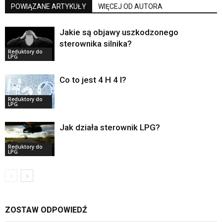
POWIĄZANE ARTYKUŁY
WIĘCEJ OD AUTORA
Jakie są objawy uszkodzonego
sterownika silnika?
Reduktory do
LPG
Co to jest 4 H 4 l?
Reduktory do
LPG
Jak działa sterownik LPG?
Reduktory do
LPG
ZOSTAW ODPOWIEDŹ