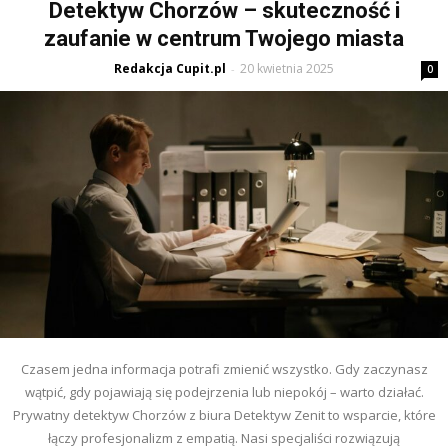
Detektyw Chorzów – skuteczność i
zaufanie w centrum Twojego miasta
Redakcja Cupit.pl
20 kwietnia 2025
-
0
Czasem jedna informacja potrafi zmienić wszystko. Gdy zaczynasz
wątpić, gdy pojawiają się podejrzenia lub niepokój – warto działać.
Prywatny detektyw Chorzów z biura Detektyw Zenit to wsparcie, które
łączy profesjonalizm z empatią. Nasi specjaliści rozwiązują