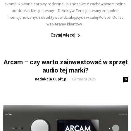
skomplikowane sprawy rodzinne i biznesowe z zachowaniem pełnej
poufności. Kim jesteśmy – Detektyw Zenit Jesteśmy zespołem
licencjonowanych detektywów działających w całej Polsce. Od lat
wspieramy klientów...
Czytaj więcej
Arcam – czy warto zainwestować w sprzęt
audio tej marki?
Redakcja Cupit.pl
19 marca 2025
-
0