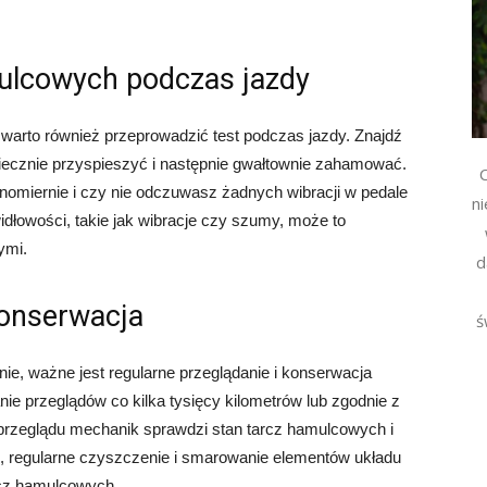
mulcowych podczas jazdy
warto również przeprowadzić test podczas jazdy. Znajdź
iecznie przyspieszyć i następnie gwałtownie zahamować.
C
omiernie i czy nie odczuwasz żadnych wibracji w pedale
n
idłowości, takie jak wibracje czy szumy, może to
ymi.
d
konserwacja
ś
e, ważne jest regularne przeglądanie i konserwacja
e przeglądów co kilka tysięcy kilometrów lub zgodnie z
rzeglądu mechanik sprawdzi stan tarcz hamulcowych i
 regularne czyszczenie i smarowanie elementów układu
cz hamulcowych.