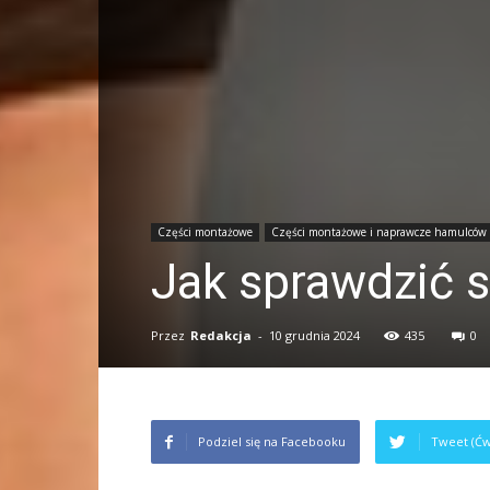
Części montażowe
Części montażowe i naprawcze hamulców 
Jak sprawdzić 
Przez
Redakcja
-
10 grudnia 2024
435
0
Podziel się na Facebooku
Tweet (Ćw