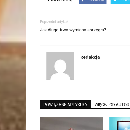
Poprzedni artykuł
Jak długo trwa wymiana sprzęgła?
Redakcja
POWIĄZANE ARTYKUŁY
WIĘCEJ OD AUTOR