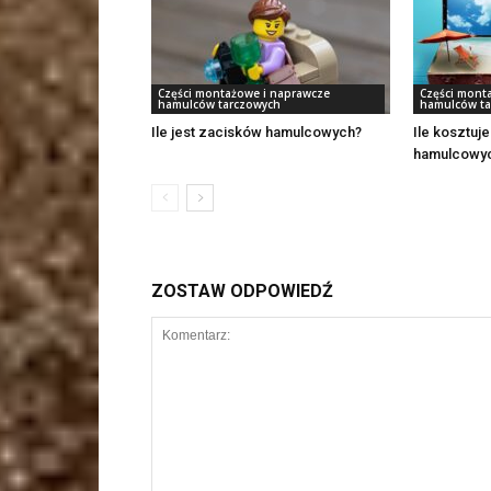
Części montażowe i naprawcze
Części mont
hamulców tarczowych
hamulców ta
Ile jest zacisków hamulcowych?
Ile kosztuj
hamulcowy
ZOSTAW ODPOWIEDŹ