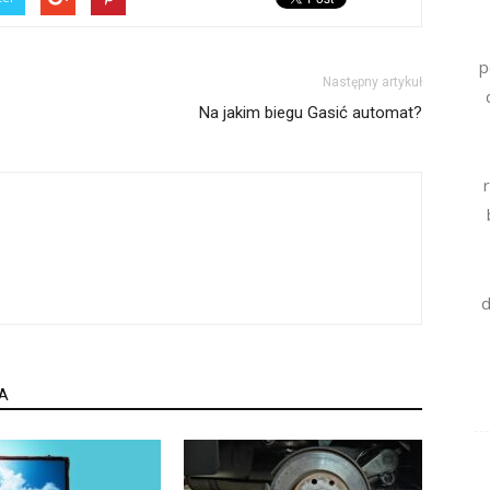
p
Następny artykuł
Na jakim biegu Gasić automat?
d
A