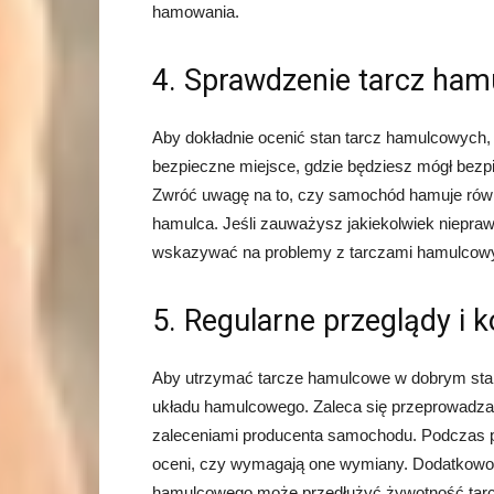
hamowania.
4. Sprawdzenie tarcz ha
Aby dokładnie ocenić stan tarcz hamulcowych, 
bezpieczne miejsce, gdzie będziesz mógł bezp
Zwróć uwagę na to, czy samochód hamuje równ
hamulca. Jeśli zauważysz jakiekolwiek niepraw
wskazywać na problemy z tarczami hamulcow
5. Regularne przeglądy i 
Aby utrzymać tarcze hamulcowe w dobrym stani
układu hamulcowego. Zaleca się przeprowadzani
zaleceniami producenta samochodu. Podczas p
oceni, czy wymagają one wymiany. Dodatkowo,
hamulcowego może przedłużyć żywotność tar