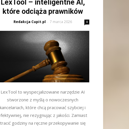
LexTool – inteligentne AI,
które odciąża prawników
Redakcja Cupit.pl
7 marca 2026
-
0
LexTool to wyspecjalizowane narzędzie AI
stworzone z myślą o nowoczesnych
kancelariach, które chcą pracować szybciej i
fektywniej, nie rezygnując z jakości. Zamiast
tracić godziny na ręczne przekopywanie się