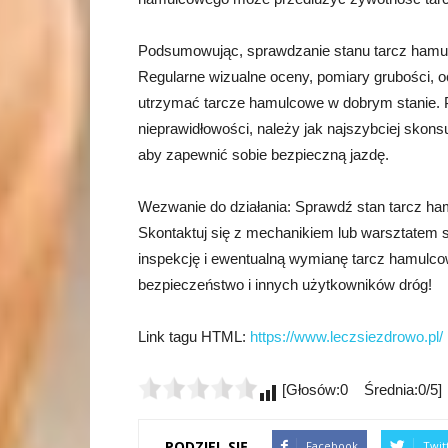
Podsumowując, sprawdzanie stanu tarcz hamul
Regularne wizualne oceny, pomiary grubości, o
utrzymać tarcze hamulcowe w dobrym stanie. Pa
nieprawidłowości, należy jak najszybciej skon
aby zapewnić sobie bezpieczną jazdę.
Wezwanie do działania: Sprawdź stan tarcz h
Skontaktuj się z mechanikiem lub warsztatem 
inspekcję i ewentualną wymianę tarcz hamulcowy
bezpieczeństwo i innych użytkowników dróg!
Link tagu HTML:
https://www.leczsiezdrowo.pl/
[Głosów:0 Średnia:0/5]
PODZIEL SIĘ
Facebook
Twit