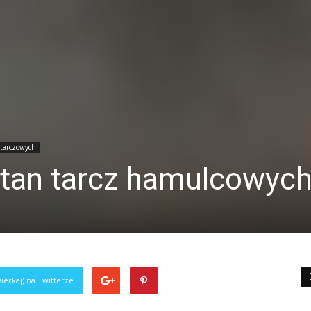
tarczowych
stan tarcz hamulcowyc
ierkaj) na Twitterze