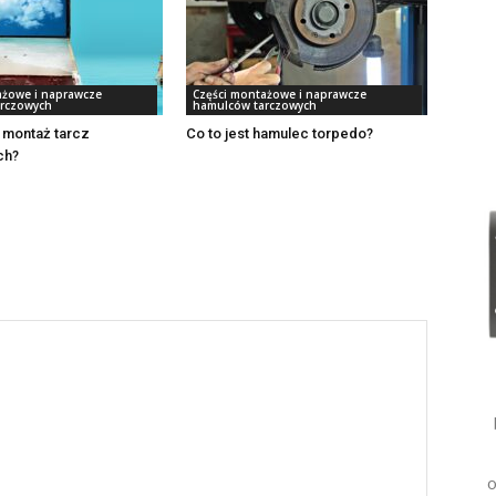
ażowe i naprawcze
Części montażowe i naprawcze
rczowych
hamulców tarczowych
e montaż tarcz
Co to jest hamulec torpedo?
ch?
o