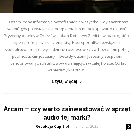
Czasem jedna informacja potrafi zmienić wszystko. Gdy zaczynasz
wątpić, gdy pojawiają się podejrzenia lub niepokój – warto działać.
Prywatny detektyw Chorzów z biura Detektyw Zenit to wsparcie, które
łączy profesjonalizm z empatią. Nasi specjaliści rozwiązują
skomplikowane sprawy rodzinne i biznesowe z zachowaniem pełnej
poufności. Kim jesteśmy – Detektyw Zenit Jesteśmy zespołem
licencjonowanych detektywów działających w całej Polsce. Od lat
wspieramy klientów...
Czytaj więcej
Arcam – czy warto zainwestować w sprzęt
audio tej marki?
Redakcja Cupit.pl
19 marca 2025
-
0