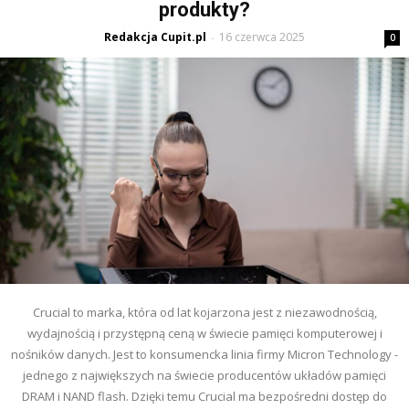
produkty?
Redakcja Cupit.pl
16 czerwca 2025
-
0
Crucial to marka, która od lat kojarzona jest z niezawodnością,
wydajnością i przystępną ceną w świecie pamięci komputerowej i
nośników danych. Jest to konsumencka linia firmy Micron Technology -
jednego z największych na świecie producentów układów pamięci
DRAM i NAND flash. Dzięki temu Crucial ma bezpośredni dostęp do