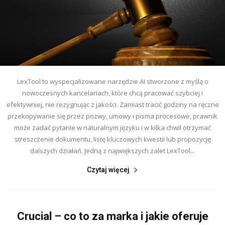
LexTool to wyspecjalizowane narzędzie AI stworzone z myślą o
nowoczesnych kancelariach, które chcą pracować szybciej i
efektywniej, nie rezygnując z jakości. Zamiast tracić godziny na ręczne
przekopywanie się przez pozwy, umowy i pisma procesowe, prawnik
może zadać pytanie w naturalnym języku i w kilka chwil otrzymać
streszczenie dokumentu, listę kluczowych kwestii lub propozycję
dalszych działań. Jedną z największych zalet LexTool...
Czytaj więcej
Crucial – co to za marka i jakie oferuje