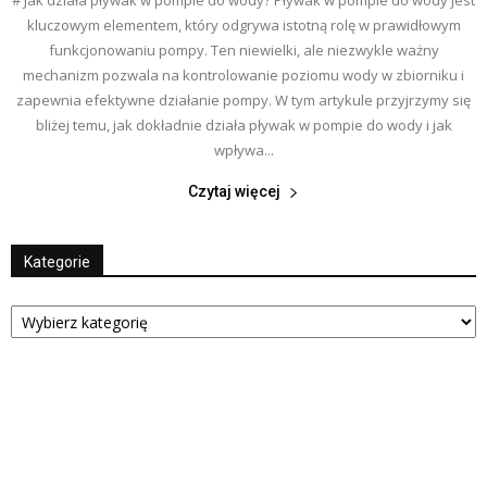
# Jak działa pływak w pompie do wody? Pływak w pompie do wody jest
kluczowym elementem, który odgrywa istotną rolę w prawidłowym
funkcjonowaniu pompy. Ten niewielki, ale niezwykle ważny
mechanizm pozwala na kontrolowanie poziomu wody w zbiorniku i
zapewnia efektywne działanie pompy. W tym artykule przyjrzymy się
bliżej temu, jak dokładnie działa pływak w pompie do wody i jak
wpływa...
Czytaj więcej
Kategorie
Kategorie