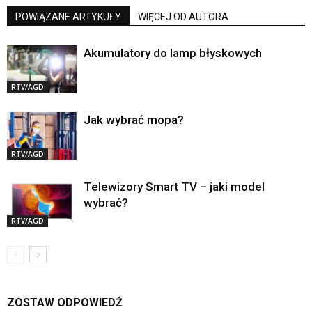
POWIĄZANE ARTYKUŁY
WIĘCEJ OD AUTORA
Akumulatory do lamp błyskowych
RTV/AGD
Jak wybrać mopa?
RTV/AGD
Telewizory Smart TV – jaki model
wybrać?
RTV/AGD
ZOSTAW ODPOWIEDŹ