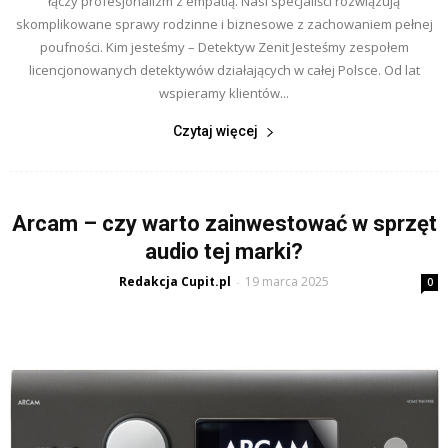
łączy profesjonalizm z empatią. Nasi specjaliści rozwiązują
skomplikowane sprawy rodzinne i biznesowe z zachowaniem pełnej
poufności. Kim jesteśmy – Detektyw Zenit Jesteśmy zespołem
licencjonowanych detektywów działających w całej Polsce. Od lat
wspieramy klientów...
Czytaj więcej
Arcam – czy warto zainwestować w sprzęt
audio tej marki?
Redakcja Cupit.pl
19 marca 2025
-
0