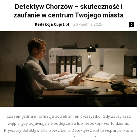
Detektyw Chorzów – skuteczność i
zaufanie w centrum Twojego miasta
Redakcja Cupit.pl
20 kwietnia 2025
-
0
Czasem jedna informacja potrafi zmienić wszystko. Gdy zaczynasz
wątpić, gdy pojawiają się podejrzenia lub niepokój – warto działać.
Prywatny detektyw Chorzów z biura Detektyw Zenit to wsparcie, które