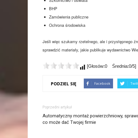
Szkolnictwo i oświata
BHP
Zamówienia publiczne
Ochrona środowiska
Jeśli więc szukamy rzetelnego, ale i przystępnego źró
sprawdzić materiały, jakie publikuje wydawnictwo Wi
[Głosów:0 Średnia:0/5]
PODZIEL SIĘ
Facebook
Twit
Poprzedni artykuł
Automatyczny montaż powierzchniowy, spraw
co może dać Twojej firmie