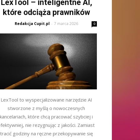
LexTool – inteligentne AI,
które odciąża prawników
Redakcja Cupit.pl
7 marca 2026
-
0
LexTool to wyspecjalizowane narzędzie AI
stworzone z myślą o nowoczesnych
kancelariach, które chcą pracować szybciej i
fektywniej, nie rezygnując z jakości. Zamiast
tracić godziny na ręczne przekopywanie się