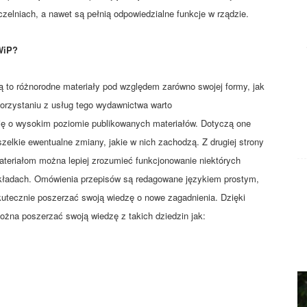
zelniach, a nawet są pełnią odpowiedzialne funkcje w rządzie.
WiP?
ą to różnorodne materiały pod względem zarówno swojej formy, jak
korzystaniu z usług tego wydawnictwa warto
ię o wysokim poziomie publikowanych materiałów. Dotyczą one
szelkie ewentualne zmiany, jakie w nich zachodzą. Z drugiej strony
materiałom można lepiej zrozumieć funkcjonowanie niektórych
kładach. Omówienia przepisów są redagowane językiem prostym,
utecznie poszerzać swoją wiedzę o nowe zagadnienia. Dzięki
na poszerzać swoją wiedzę z takich dziedzin jak: