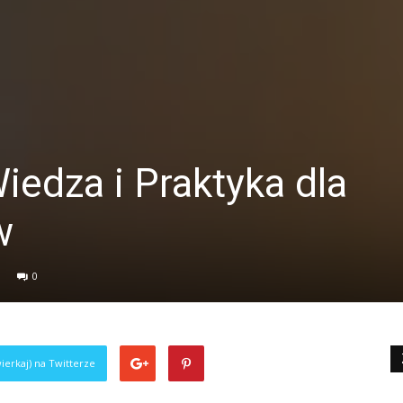
edza i Praktyka dla
w
0
ierkaj) na Twitterze