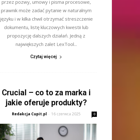
przez pozwy, umowy i pisma procesowe,
prawnik może zadać pytanie w naturalnym
języku i w kilka chwil otrzymać streszczenie
dokumentu, listę kluczowych kwestii lub
propozycję dalszych działań. Jedną z
największych zalet LexTool...
Czytaj więcej
Crucial – co to za marka i
jakie oferuje produkty?
Redakcja Cupit.pl
16 czerwca 2025
-
0