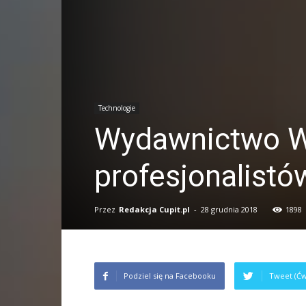
Technologie
Wydawnictwo Wi
profesjonalistó
Przez
Redakcja Cupit.pl
-
28 grudnia 2018
1898
Podziel się na Facebooku
Tweet (Ćw