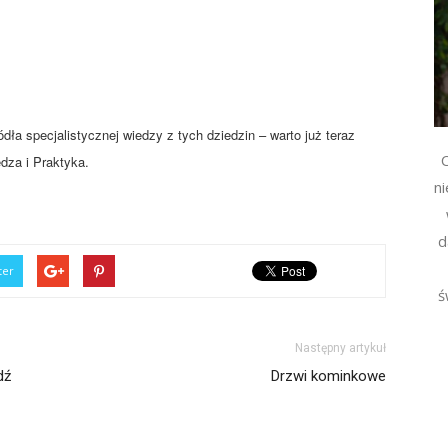
dła specjalistycznej wiedzy z tych dziedzin – warto już teraz
C
edza i Praktyka.
n
d
ter
ś
Następny artykuł
dź
Drzwi kominkowe