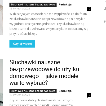
Redakcja
-
Słuchawki nauszne bezprzewodowe
d
13 kwietnia 2023
0
W dzisiejszych czasach nie ma wątpliwości co do faktu,
że słuchawki nauszne bezprzewodowe są niezwykle
ś
wygodne i praktyczne. Jednakże, czy słuchawki te są
bezpieczne dla zdrowia? W tym artykule postaramy się
przyjrzeć się bliżej...
Czytaj więcej
Słuchawki nauszne
bezprzewodowe do użytku
domowego – jakie modele
warto wybrać?
Redakcja
-
Słuchawki nauszne bezprzewodowe
12 kwietnia 2023
0
Czy szukasz dobrych słuchawek nausznych
bezprzewodowych do użytku domowego? W