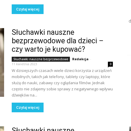
Czytaj więcej
d
Słuchawki nauszne
bezprzewodowe dla dzieci –
czy warto je kupować?
Redakcja
-
Słuchawki nauszne bezprzewodowe
11 kwietnia 2023
0
W dzisiejszych czasach wiele dzieci korzysta z urządzeń
mobilnych, takich jak telefony, tablety czy laptopy, które
służą do nauki, zabawy czy oglądania filmów. Jednak
często nie zdajemy sobie sprawy z negatywnego wpływu
dźwięków na...
Czytaj więcej
Słuchawki nauszne