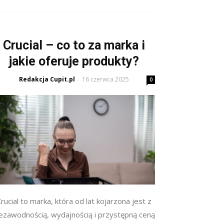
Crucial – co to za marka i
jakie oferuje produkty?
Redakcja Cupit.pl
16 czerwca 2025
-
0
rucial to marka, która od lat kojarzona jest z
iezawodnością, wydajnością i przystępną ceną