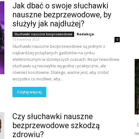
Jak dbać o swoje słuchawki
nauszne bezprzewodowe, by
służyły jak najdłużej?
Redakcja
-
Słuchawki nauszne bezprzewodowe
13 kwietnia 2023
0
Słuchawki nauszne bezprzewodowe są jednym z
najbardziej pożądanych gadżetów na rynku
elektronicznym w dzisiejszych czasach. Bezprzewodowe
słuchawki są niezwykle wygodne i praktyczne, ale
również kosztowne. Dlatego, ważne jest, aby zrobić
wszystko co możliwe, aby...
Czytaj więcej
Czy słuchawki nauszne
bezprzewodowe szkodzą
C
zdrowiu?
n