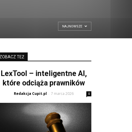
NAJNOWSZE
ZOBACZ TEŻ
LexTool – inteligentne AI,
które odciąża prawników
Redakcja Cupit.pl
7 marca 2026
-
0