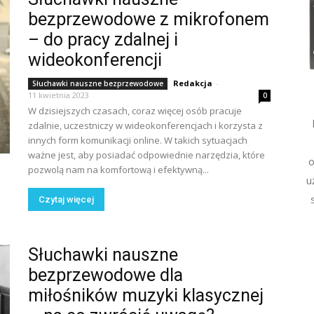
bezprzewodowe z mikrofonem
– do pracy zdalnej i
wideokonferencji
Redakcja
-
Słuchawki nauszne bezprzewodowe
11 kwietnia 2023
0
W dzisiejszych czasach, coraz więcej osób pracuje
zdalnie, uczestniczy w wideokonferencjach i korzysta z
innych form komunikacji online. W takich sytuacjach
ważne jest, aby posiadać odpowiednie narzędzia, które
o
pozwolą nam na komfortową i efektywną...
u
Czytaj więcej
Słuchawki nauszne
bezprzewodowe dla
miłośników muzyki klasycznej