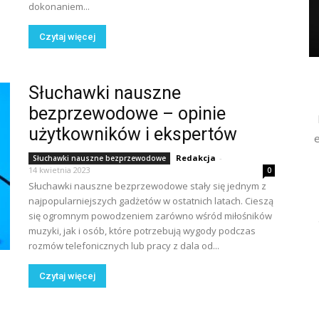
dokonaniem...
Czytaj więcej
Słuchawki nauszne
bezprzewodowe – opinie
użytkowników i ekspertów
e
Redakcja
-
Słuchawki nauszne bezprzewodowe
14 kwietnia 2023
0
Słuchawki nauszne bezprzewodowe stały się jednym z
najpopularniejszych gadżetów w ostatnich latach. Cieszą
się ogromnym powodzeniem zarówno wśród miłośników
muzyki, jak i osób, które potrzebują wygody podczas
rozmów telefonicznych lub pracy z dala od...
Czytaj więcej