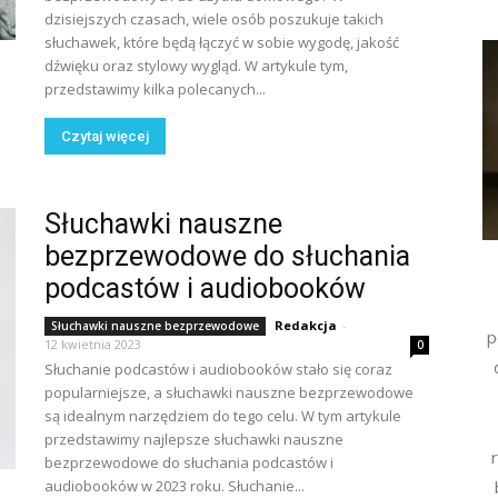
dzisiejszych czasach, wiele osób poszukuje takich
słuchawek, które będą łączyć w sobie wygodę, jakość
dźwięku oraz stylowy wygląd. W artykule tym,
przedstawimy kilka polecanych...
Czytaj więcej
Słuchawki nauszne
bezprzewodowe do słuchania
podcastów i audiobooków
Redakcja
-
Słuchawki nauszne bezprzewodowe
p
12 kwietnia 2023
0
Słuchanie podcastów i audiobooków stało się coraz
popularniejsze, a słuchawki nauszne bezprzewodowe
są idealnym narzędziem do tego celu. W tym artykule
przedstawimy najlepsze słuchawki nauszne
bezprzewodowe do słuchania podcastów i
audiobooków w 2023 roku. Słuchanie...